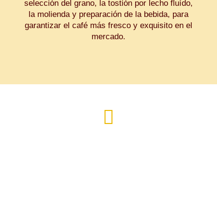
selección del grano, la tostión por lecho fluído,
la molienda y preparación de la bebida, para
garantizar el café más fresco y exquisito en el
mercado.

Centro de Operaciones
Solcafé de Colombia S.A.S.
Cll 59 #10-59 of 319
Tel. 601 5662219 – 3046051197
servicioalcliente@kaldiviacafe.com
Bogotá – Colombia